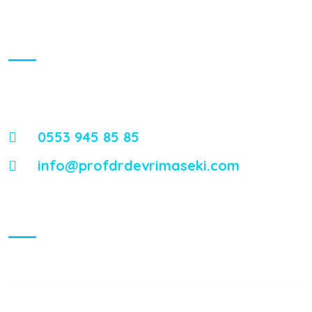
İletişim
Mimar Sinan, Işılay Saygın Sokağı No:23, İzmir Özel Sağlık
Hastanesi
0553 945 85 85
info@profdrdevrimaseki.com
Çalışma Saatleri
Pazartesi:
09:00 - 17:00
Salı:
09:00 - 17:00