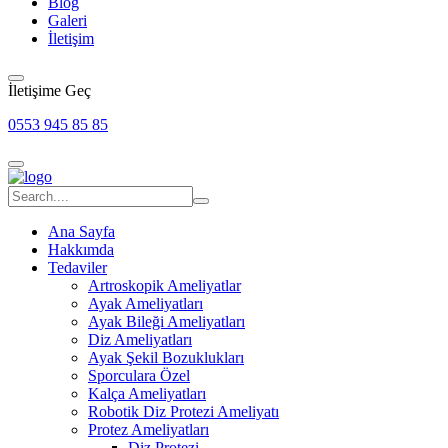
Blog
Galeri
İletişim
İletişime Geç
0553 945 85 85
Ana Sayfa
Hakkımda
Tedaviler
Artroskopik Ameliyatlar
Ayak Ameliyatları
Ayak Bileği Ameliyatları
Diz Ameliyatları
Ayak Şekil Bozuklukları
Sporculara Özel
Kalça Ameliyatları
Robotik Diz Protezi Ameliyatı
Protez Ameliyatları
Diz Protezi