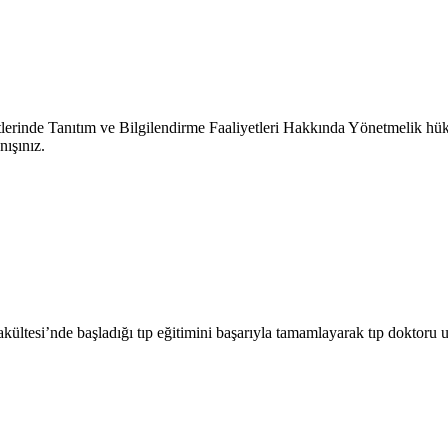
etlerinde Tanıtım ve Bilgilendirme Faaliyetleri Hakkında Yönetmelik hük
nışınız.
ültesi’nde başladığı tıp eğitimini başarıyla tamamlayarak tıp doktoru un