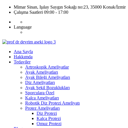
Mimar Sinan, Işılay Saygın Sokağı no:23, 35000 Konak/İzmir
Çalışma Saatleri 09:00 - 17:00
Language
Ana Sayfa
Hakkımda
Tedaviler
Artroskopik Ameliyatlar
Ayak Ameliyatları
Ayak Bileği Ameliyatları
Diz Ameliyatları
Ayak Şekil Bozuklukları
Sporculara Özel
Kalça Ameliyatları
Robotik Diz Protezi Ameliyatı
Protez Ameliyatları
Diz Protezi
Kalça Protezi
Omuz Protezi