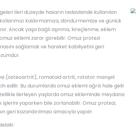
en ileri düzeyde hasarın tedavisinde kullanılan
, kollarımızı kaldırmamıza, döndürmemize ve günlük
nır. Ancak yaşa bağlı aşınma, kireçlenme, eklem
omuz eklemi zarar görebilir. Omuz protezi
masını sağlamak ve hareket kabiliyetini geri
özümdür.
i (osteoartrit), romatoid artrit, rotator manşet
cih edilir. Bu durumlarda omuz eklemi ağrılı hale gelir
. Özellikle ilerleyen yaşlarda omuz ekleminde meydana
işlerini yaparken bile zorlanabilir. Omuz protezi,
ın geri kazandırılması amacıyla yapılır.
ebilir: