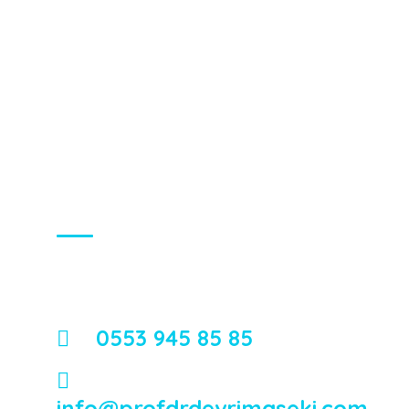
İletişim
Mimar Sinan, Işılay Saygın Sokağı No:23,
İzmir Özel Sağlık Hastanesi
0553 945 85 85
info@profdrdevrimaseki.com