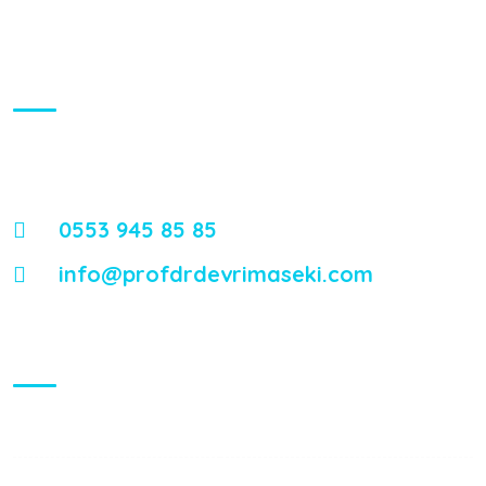
İletişim
Mimar Sinan, Işılay Saygın Sokağı No:23, İzmir Özel Sağlık
Hastanesi
0553 945 85 85
info@profdrdevrimaseki.com
Çalışma Saatleri
Pazartesi:
09:00 - 17:00
Salı:
09:00 - 17:00