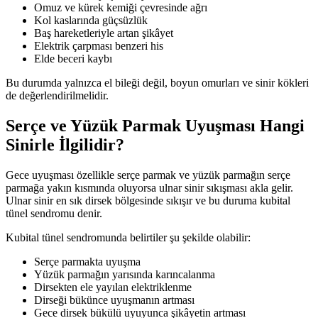
Omuz ve kürek kemiği çevresinde ağrı
Kol kaslarında güçsüzlük
Baş hareketleriyle artan şikâyet
Elektrik çarpması benzeri his
Elde beceri kaybı
Bu durumda yalnızca el bileği değil, boyun omurları ve sinir kökleri
de değerlendirilmelidir.
Serçe ve Yüzük Parmak Uyuşması Hangi
Sinirle İlgilidir?
Gece uyuşması özellikle serçe parmak ve yüzük parmağın serçe
parmağa yakın kısmında oluyorsa ulnar sinir sıkışması akla gelir.
Ulnar sinir en sık dirsek bölgesinde sıkışır ve bu duruma kubital
tünel sendromu denir.
Kubital tünel sendromunda belirtiler şu şekilde olabilir:
Serçe parmakta uyuşma
Yüzük parmağın yarısında karıncalanma
Dirsekten ele yayılan elektriklenme
Dirseği bükünce uyuşmanın artması
Gece dirsek bükülü uyuyunca şikâyetin artması