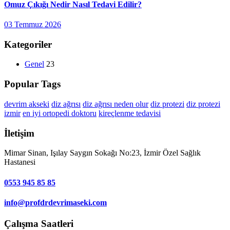
Omuz Çıkığı Nedir Nasıl Tedavi Edilir?
03 Temmuz 2026
Kategoriler
Genel
23
Popular Tags
devrim akseki
diz ağrısı
diz ağrısı neden olur
diz protezi
diz protezi
izmir
en iyi ortopedi doktoru
kireçlenme tedavisi
İletişim
Mimar Sinan, Işılay Saygın Sokağı No:23, İzmir Özel Sağlık
Hastanesi
0553 945 85 85
info@profdrdevrimaseki.com
Çalışma Saatleri