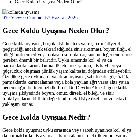
Gece Kolda Uyuşma Neden Olur?
959 Views
0 Comments
7 Haziran 2026
Gece Kolda Uyuşma Neden Olur?
Gece kolda uyuşma, birçok kişinin “ters yatmışımdır” diyerek
geçiştirdiği ancak sık tekrarladığında sinir sıkışması, boyun fıtığı, el
bileği problemleri veya dolaşım sorunları açısından değerlendirilmesi
gereken önemli bir belirtidir. Uyku sırasında kol, el ya da
parmaklarda karıncalanma, iğnelenme, yanma, his kaybı veya
güçsüzlük oluşması günlük yaşam kalitesini doğrudan etkileyebilir.
Özellikle gece uykudan uyandıran uyuşma, sabah elde güçsüzlük,
parmaklarda karıncalanma veya kola yayılan ağrı varsa altta yatan
neden doğru belirlenmelidir. Prof. Dr. Devrim Akseki, gece kolda
uyuşma şikâyetinde boyun, omuz, dirsek, el bileği ve sinir
fonksiyonlarını birlikte değerlendirerek kişiye özel tanı ve tedavi
yaklaşımı sunar.
Gece Kolda Uyuşma Nedir?
Gece kolda uyuşma; uyku sırasında veya sabah uyanınca kol, el ya
da parmaklarda his azalması, karıncalanma, elektriklenme, yanma